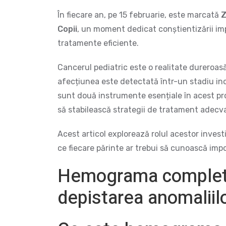
În fiecare an, pe 15 februarie, este marcată
Z
Copii
, un moment dedicat conștientizării impo
tratamente eficiente.
Cancerul pediatric este o realitate dureroas
afecțiunea este detectată într-un stadiu in
sunt două instrumente esențiale în acest proc
să stabilească strategii de tratament adecv
Acest articol explorează rolul acestor investi
ce fiecare părinte ar trebui să cunoască impo
Hemograma completă
depistarea anomaliil