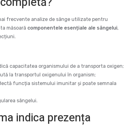
 completă?
i frecvente analize de sânge utilizate pentru
asta măsoară
componentele esențiale ale sângelui
,
ecțiuni.
dică capacitatea organismului de a transporta oxigen;
ută la transportul oxigenului în organism;
lectă funcția sistemului imunitar și poate semnala
gularea sângelui.
a indica prezența