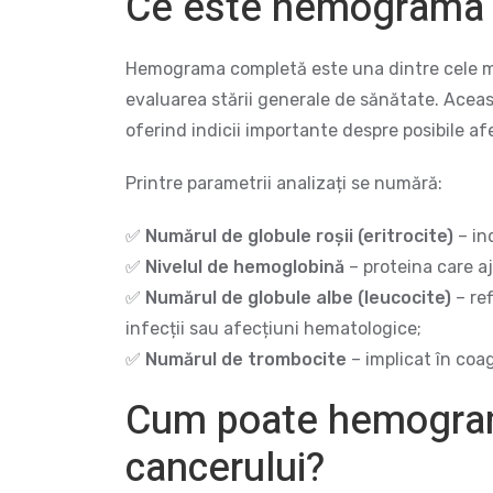
Ce este hemograma
Hemograma completă este una dintre cele ma
evaluarea stării generale de sănătate. Ace
oferind indicii importante despre posibile af
Printre parametrii analizați se numără:
✅
Numărul de globule roșii (eritrocite)
– in
✅
Nivelul de hemoglobină
– proteina care aj
✅
Numărul de globule albe (leucocite)
– ref
infecții sau afecțiuni hematologice;
✅
Numărul de trombocite
– implicat în coa
Cum poate hemogram
cancerului?