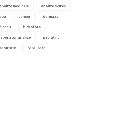
analize medicale
analize mures
apa
cancer
doneaza
fiierou
hidratare
laborator analize
pediatric
sanatate
vitalitate