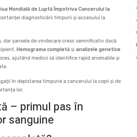
iua Mondială de Luptă Împotriva Cancerului la
rtanței diagnosticării timpurii și accesului la
ă, dar șansele de vindecare cresc semnificativ dacă
cipient.
Hemograma completă
și
analizele genetice
es, ajutând medicii să identifice rapid anomaliile și
ate.
gații în depistarea timpurie a cancerului la copii și de
rtanța lor.
 – primul pas în
or sanguine