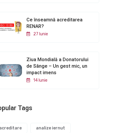
Ce înseamnă acreditarea
RENAR?
27 Iunie
Ziua Mondială a Donatorului
de Sânge – Un gest mic, un
impact imens
14 Iunie
pular Tags
acreditare
analize iernut