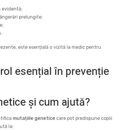
 evidentă;
ângerări prelungite;
e;
.
zente, este esențială o vizită la medic pentru
rol esențial în prevenție
netice și cum ajută?
tifica
mutațiile genetice
care pot predispune copiii
ută la: