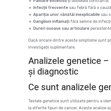
🔹
Paloare excesivă
și oboseală constantă;
🔹
Infecții frecvente
sau febră fără o cauză
🔹
Apariția unor vânătăi inexplicabile
sau s
🔹
Ganglioni inflamați
fără semne de infecți
🔹
Dureri osoase sau articulare
persistente
Dacă oricare dintre aceste simptome sunt pre
investigații suplimentare.
Analizele genetice – 
și diagnostic
Ce sunt analizele ge
Testele genetice sunt utilizate pentru a iden
la diferite tipuri de cancer. Aceste analize aj