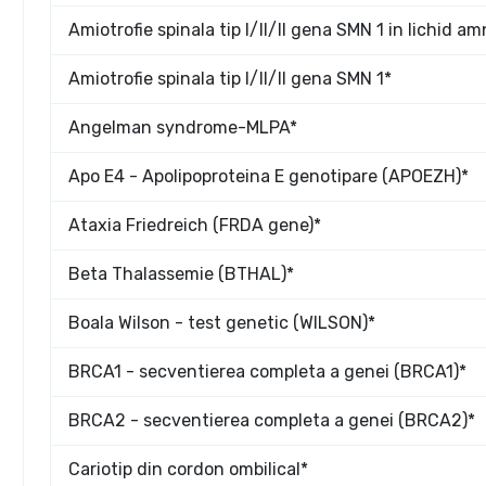
Amiotrofie spinala tip I/II/II gena SMN 1 in lichid am
Amiotrofie spinala tip I/II/II gena SMN 1*
Angelman syndrome-MLPA*
Apo E4 - Apolipoproteina E genotipare (APOEZH)*
Ataxia Friedreich (FRDA gene)*
Beta Thalassemie (BTHAL)*
Boala Wilson - test genetic (WILSON)*
BRCA1 - secventierea completa a genei (BRCA1)*
BRCA2 - secventierea completa a genei (BRCA2)*
Cariotip din cordon ombilical*