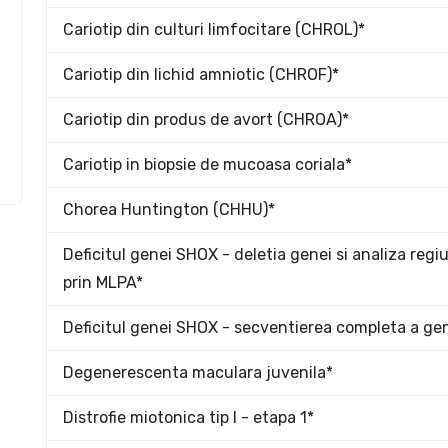
Cariotip din culturi limfocitare (CHROL)*
Cariotip din lichid amniotic (CHROF)*
Cariotip din produs de avort (CHROA)*
Cariotip in biopsie de mucoasa coriala*
Chorea Huntington (CHHU)*
Deficitul genei SHOX - deletia genei si analiza regi
prin MLPA*
Deficitul genei SHOX - secventierea completa a ge
Degenerescenta maculara juvenila*
Distrofie miotonica tip I - etapa 1*