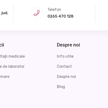
Telefon
 jud.
0265 470 128
cii
Despre noi
taţii medicale
Info utile
e de laborator
Contact
amare
Despre noi
Blog