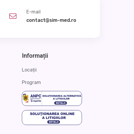
E-mail
contact@sim-med.ro
Informații
Locații
Program