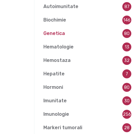
Autoimunitate
87
Biochimie
146
Genetica
80
Hematologie
13
Hemostaza
32
Hepatite
7
Hormoni
80
Imunitate
30
Imunologie
256
Markeri tumorali
28