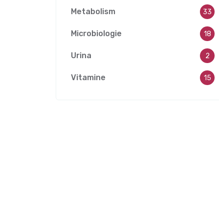
Metabolism
33
Microbiologie
18
Urina
2
Vitamine
15